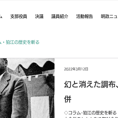
ム
支部役員
決議
議員紹介
活動報告
明政ニュ
ム・狛江の歴史を斬る
2022年3月12日
幻と消えた調布
併
◇コラム･狛江の歴史を斬る v