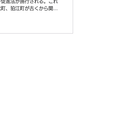
併促進法が施行される。これ
代町、狛江町が古くから関連
調布都市計画区域として東京
向かっていた。...