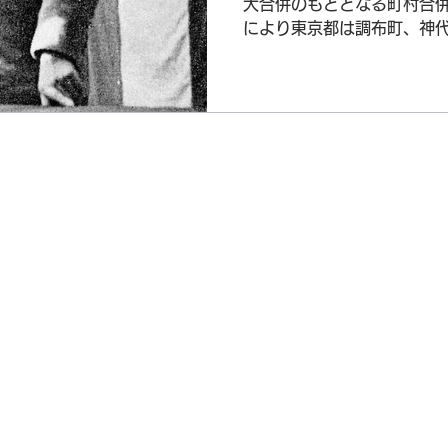
大合併のもととなる町村合
により東京都は調布町、神
性を持ったブロックとし、
都の指導の下、3町の合併へと
Copyright © 自由民主党狛江総支部 All Rights Reserved.