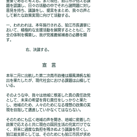
重要であると考える。また現在、狛江市が抱える課
題を認識し、日々の活動の中でそれら諸問題に対し
意見を持ち、議論をし、提言をまとめ、我々の声と
して新たな政策実現に向けて活動する。
一、われわれは、本年施行される、狛江市長選挙に
おいて、積極的な支援活動を展開するとともに、万
全の体制を構築し、我が党推薦候補者の必勝を期
す。
右、決議する。
宣 言
本年二月に出航した第二次高市政権は順風満帆な船
出を果たしたが、現代社会における課題は山積して
いる。
そのような中、我々は地域に根差した真の責任政党
として、未来の希望を育む責任をしっかりと果た
し、地域のため、人々のためになる理想の政策の実
現を目指して邁進していかなくてはならない。
そのためにも広く地域の声を聞き、地域に密着した
政策で応えると共に現在の国民生活の充実だけでな
く、将来に過度な負担を残さぬよう議論を尽くし、
狛江総支部としては、そのためにも狛江市民が求め