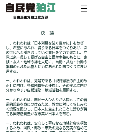
決 議
支部役員
一、われわれは「日本列島を強く豊かに」をめざ
し、希望にあふれ、誇りある日本をつくりあげ、次
の世代へと引き渡していく責任を全力で果たし、立
党以来一貫して掲げる自由と民主主義のもとに、家
族・友人・地域の絆を大切に、自助・共助・公助の
調和のとれた品格と活力にあふれた国づくりにまい
進する。
一、われわれは、党是である「現行憲法の自主的改
正」に向け、各種団体等と連携し、その実現に向け
分かりやすい広報活動・地域活動を展開する。
一、われわれは、国民一人ひとりが人間としての普
遍的規範を身につけるため、教育に対して惜しみな
く資源を配分し、日本人に生まれたことに誇りが持
てる国際感覚豊かな志高い日本人を育む。
一、われわれは、安心して暮らせる地域社会を構築
するため、国政・都政・市政の更なる充実が極めて